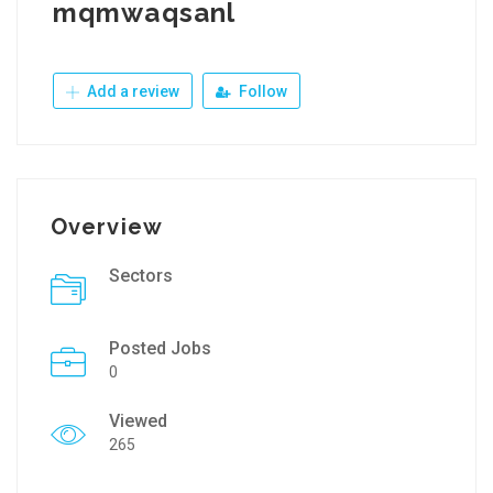
mqmwaqsanl
Add a review
Follow
Overview
Sectors
Posted Jobs
0
Viewed
265