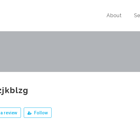
About
Se
zjkblzg
a review
Follow