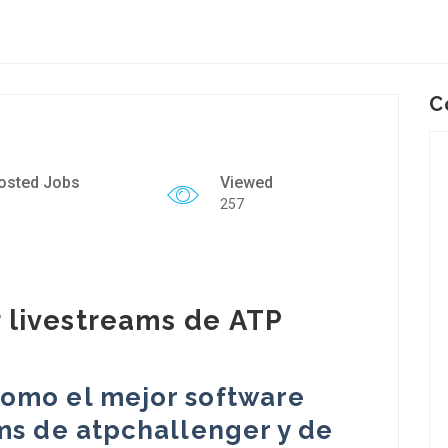
C
osted Jobs
Viewed
257
 livestreams de ATP
omo el mejor software
ms de atpchallenger y de