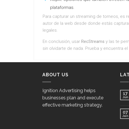
plataformas.
Para capturar un streaming de torneos, es
autor de la web desde donde estás captura
legales.
En conclusión, usar
RecStreams
y las te per
sin olvidarte de nada. Prueba y encuentra el
ABOUT US
LA
Ignition Advertising helps
17
businesses plan and execute
Jun
effective marketing strategy.
07
Jan