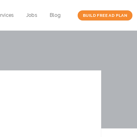
rvices
Jobs
Blog
BUILD FREE AD PLAN