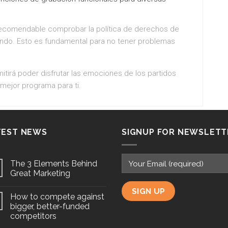
 recomendable comprobar la política de derechos de
ndo. Esto es fundamental para no tener problemas
mitirá poder disfrutar las emociones de los partidos
 mejor programa para ti.
TEST NEWS
SIGNUP FOR NEWSLETT
The 3 Elements Behind
Great Marketing
How to compete against
bigger, better-funded
competitors