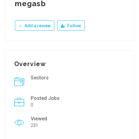
megasb
Add a review
Follow
Overview
Sectors
Posted Jobs
0
Viewed
231