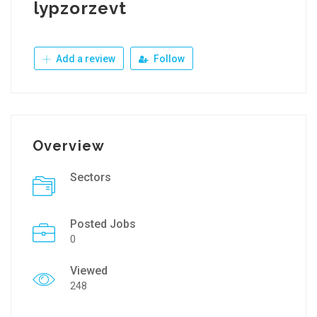
lypzorzevt
Add a review
Follow
Overview
Sectors
Posted Jobs
0
Viewed
248