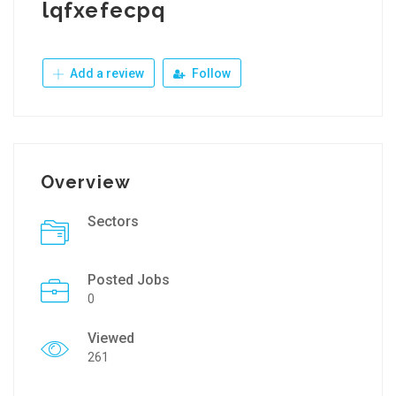
lqfxefecpq
Add a review
Follow
Overview
Sectors
Posted Jobs
0
Viewed
261