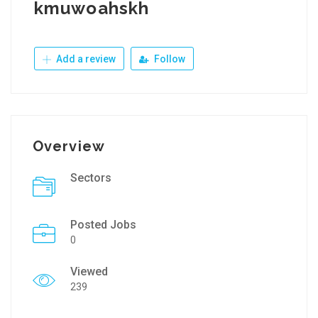
kmuwoahskh
Add a review
Follow
Overview
Sectors
Posted Jobs
0
Viewed
239