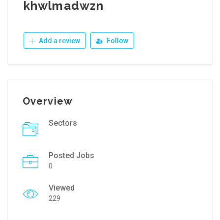
khwlmadwzn
Add a review
Follow
Overview
Sectors
Posted Jobs
0
Viewed
229