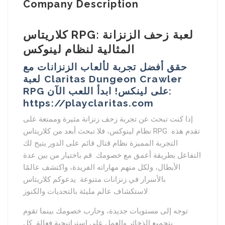
Company Description
كلاريتاس RPG: لعبة زحف الزنزانة
المثالية لنظام لينوكس
حقق أفضل تجربة لألعاب الزنزانات مع
لعبة Claritas Dungeon Crawler
RPG على لينكس! ابدأ اللعب الآن:
https://playclaritas.com
إذا كنت تبحث عن تجربة زحف زنزانة مثيرة وممتعة على
. تقدم هذه
كلاريتاس RPG
نظام لينوكس، فلا تبحث أبعد من
التجربة المميزة نظام قتال قائم على الدور يتيح لك
التفاعل بطريقة أعمق مع خصومك. قم باختيار من بين عدة
الأبطال، ولكل منهم مهاراته الفريدة، واكتشف عالمًا
بالأسرار في زنزانات متنوعة. يدعوكم كلاريتاس
لاستكشاف عالم مليئة بالتحديات والكنوز.
توجه إلى مستويات جديدة، وحارب خصومك بينما تقوم
بتجميع الذخائر والعمل على استراتيجية فعالة. كل