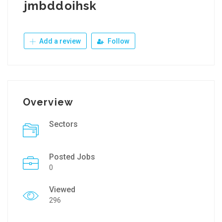
jmbddoihsk
Add a review
Follow
Overview
Sectors
Posted Jobs
0
Viewed
296