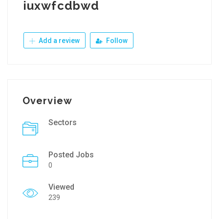
iuxwfcdbwd
Add a review
Follow
Overview
Sectors
Posted Jobs
0
Viewed
239