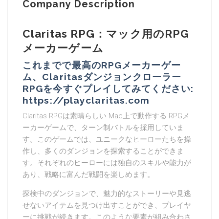
Company Description
Claritas RPG：マック用のRPG
メーカーゲーム
これまでで最高のRPGメーカーゲー
ム、Claritasダンジョンクローラー
RPGを今すぐプレイしてみてください:
https://playclaritas.com
Claritas RPGは素晴らしい Mac上で動作する RPGメ
ーカーゲームで、ターン制バトルを採用していま
す。このゲームでは、ユニークなヒーローたちを操
作し、多くのダンジョンを探索することができま
す。それぞれのヒーローには独自のスキルや能力が
あり、戦略に富んだ戦闘を楽しめます。
探検中のダンジョンで、魅力的なストーリーや見逃
せないアイテムを見つけ出すことができ、プレイヤ
ーに挑戦が続きます。このような要素が組み合わさ