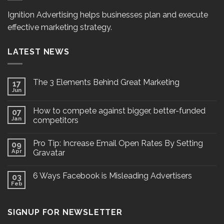
Ignition Advertising helps businesses plan and execute
effective marketing strategy.
LATEST NEWS
The 3 Elements Behind Great Marketing
17
Jun
How to compete against bigger, better-funded
07
Jan
competitors
Pro Tip: Increase Email Open Rates By Setting
09
Apr
Gravatar
6 Ways Facebook is Misleading Advertisers
03
Feb
SIGNUP FOR NEWSLETTER