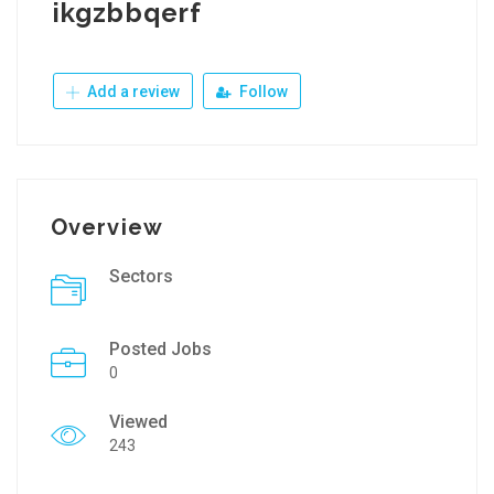
ikgzbbqerf
Add a review
Follow
Overview
Sectors
Posted Jobs
0
Viewed
243