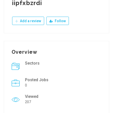
iipfxbzrdi
Add a review
Follow
Overview
Sectors
Posted Jobs
0
Viewed
207