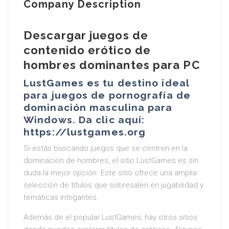
Company Description
Descargar juegos de
contenido erótico de
hombres dominantes para PC
LustGames es tu destino ideal
para juegos de pornografía de
dominación masculina para
Windows. Da clic aquí:
https://lustgames.org
Si estás buscando juegos que se centren en la
dominación de hombres, el sitio LustGames es sin
duda la mejor opción. Este sitio ofrece una amplia
selección de títulos que sobresalen en jugabilidad y
temáticas intrigantes.
Además de el popular LustGames, hay otros sitios