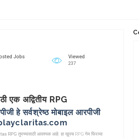
C
osted Jobs
Viewed
237
ठी एक अद्वितीय RPG
जी हे सर्वश्रेष्ठ मोबाइल आरपीजी
/playclaritas.com
itas RPG
तुमच्यासाठी आवश्यक आहे. हा खूपच RPG गेम फिरव्या