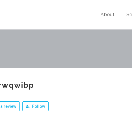
About
Se
rwqwibp
a review
Follow