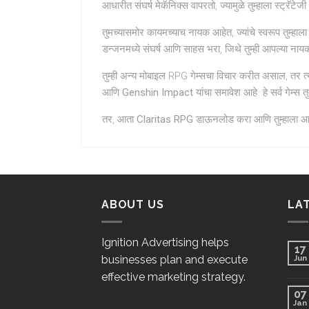
आधारीत संघर्ष मेकॅनिक्स वापरतो, ज्यामुळे तुम्हाला स्ट्रॅट
तुमच्यासमोर कायमच्याच नायक आहेत, ज्यांचे स्वरूप तुम्हाल
डन्जनमध्ये संघर्ष आणि साहस भरा, जिथे तुम्ही आपल्या नायक च्
तुम्ही अन्य मोबाइल RPG गेम्सचा विचार करीत असाल, तर त्य
आणि
Genshin Impact
यांचा समावेश आहे. हे सर्व गेम्स तु
तर, आता
Claritas RPG
डाऊनलोड करा आणि तुम्हाला आवड
ABOUT US
LA
Ignition Advertising helps
17
businesses plan and execute
Jun
effective marketing strategy.
07
Jan