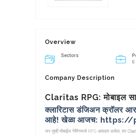
Overview
Sectors
P
0
Company Description
Claritas RPG: मोबाइल सा
क्लारिटास डंजिअन क्रॉलर आरपी
आहे! खेळा आजच: https:/
जर तुम्ही मोबाईल गेमिंगमध्ये RPG आवडत असेल, तर
Clar