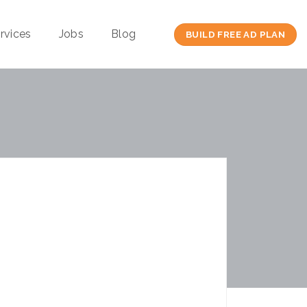
rvices
Jobs
Blog
BUILD FREE AD PLAN