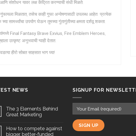
ेजी आणि संशोधन यावर लक्ष केंद्रित करण्याची संधी मिळते.
ा गुंफायला मिळतात, तसेच काही गुफा अन्वेषणासाठी उपलब्ध आहेत. प्रत्येक
या सामर्थ्यांचा उपयोग घेऊन तुमच्या गुंतागुंतीच्या क्षमता दर्शवू शकता.
ांमध्ये
Final Fantasy Brave Exvius
,
Fire Emblem Heroes
,
म्हाला उत्कृष्ट अनुभवाची ग्वाही देतात.
त्या हीरो सोबत साहसात भाग घ्या!
TEST NEWS
SIGNUP FOR NEWSLETT
The 3 Elements Behind
Great Marketing
How to compete against
bigger, better-funded