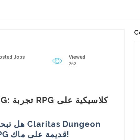
C
osted Jobs
Viewed
262
as Dungeon