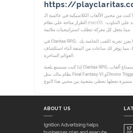
https://playclaritas.
الطراز متاحة على نظام macOS. تجلب لك اللعبة تجربة فريدة من نوعها مع نظام قتال يعتمد على التناوب،
مما يجعل كل معركة تتطلب استراتيجيات ملائمة.
في
Claritas RPG
، ستجد مجموعة من الأبطال المختلفين للاختيار بينهم، مما يعزز تجربة اللعب الخاصة بك.
ها، مما يوفر لك ساعات من المتعة أثناء استكشاف
العوالم الساحرة.
إذا كنت تستمتع بلعبة
Claritas RPG
، فنحن نقترح أيضًا الاستمتاع ألعاب JRPG القديمة الأخرى المتاحة على
نظام ماك، مثل
Final Fantasy VI
و
Chrono Trigg
ABOUT US
LA
Ignition Advertising helps
17
businesses plan and execute
Jun