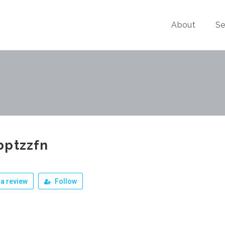
About
Se
bptzzfn
a review
Follow