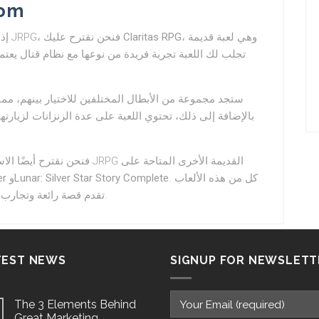
com
إذا كنت من محبي الألعاب الكلاسيكية في عالمية الـ JRPG، فنحن نقترح عليك
Claritas RPG
، وهي لعبة قديمة
بالإضافة إلى ذلك، تحتوي اللعبة على عدة الزنزانات لزيارت
er
و
Lunar: Silver Star Story Complete
. كل من هذه الألعاب
تقدم قصة رائعة وتجارب متميزة تجعلها تحظى بشعبية بين محبي هذا النوع.
TEST NEWS
SIGNUP FOR NEWSLETT
The 3 Elements Behind
Great Marketing