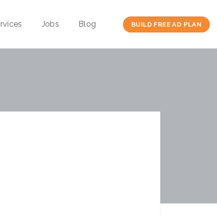
rvices
Jobs
Blog
BUILD FREE AD PLAN