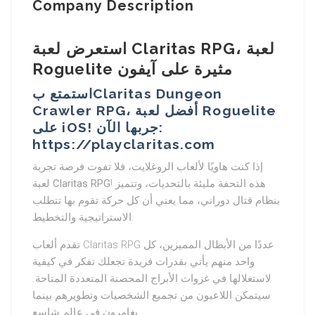
Company Description
استعرض لعبة Claritas RPG، لعبة
Roguelite مثيرة على آيفون
استمتع بClaritas Dungeon
Crawler RPG، أفضل لعبة Roguelite
على iOS! جربها الآن:
https://playclaritas.com
إذا كنت هاويًا لألعاب الروغلايت، فلا تفوت فرصة تجربة
لعبة
Claritas RPG
! هذه التحفة مليئة بالتحديات، وتتميز
بنظام قتال دوراني، مما يعني أن كل حركة تقوم بها تتطلب
الاستراتيجية والتخطيط.
تقدم ألعاب Claritas RPG عددًا من الأبطال المميزين، كل
واحد منهم يأتي بقدرات فريدة تجعلك تفكر في كيفية
لاستغلالها في غزوات الأبراج المحصنة المتعددة المتاحة.
سيتمكن اللاعبون من تجميع الشخصيات وتطويرهم بينما
يغامرون في عالم شاسع.