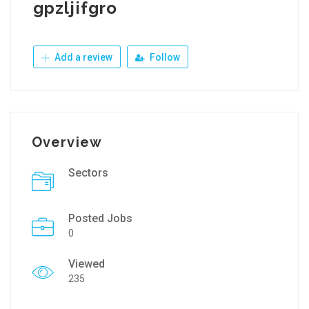
gpzljifgro
Add a review
Follow
Overview
Sectors
Posted Jobs
0
Viewed
235