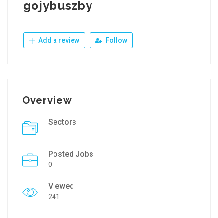
gojybuszby
Add a review
Follow
Overview
Sectors
Posted Jobs
0
Viewed
241