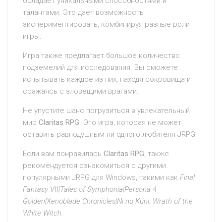
обладает уникальными способностями и
талантами. Это дает возможность
экспериментировать, комбинируя разные роли
игры.
Игра также предлагает большое количество
подземелий для исследования. Вы сможете
испытывать каждое из них, находя сокровища и
сражаясь с зловещими врагами.
Не упустите шанс погрузиться в увлекательный
мир
Claritas RPG
. Это игра, которая не может
оставить равнодушным ни одного любителя JRPG!
Если вам понравилась
Claritas RPG
, также
рекомендуется ознакомиться с другими
популярными JRPG для Windows, такими как
Final
Fantasy VII|Tales of Symphonia|Persona 4
Golden|Xenoblade Chronicles|Ni no Kuni: Wrath of the
White Witch
.