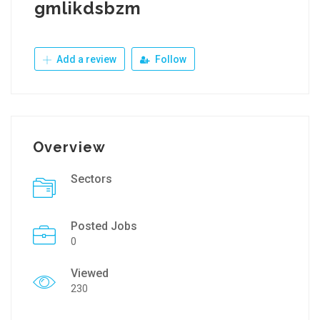
gmlikdsbzm
Add a review
Follow
Overview
Sectors
Posted Jobs
0
Viewed
230