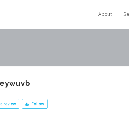
About
Se
qeywuvb
a review
Follow