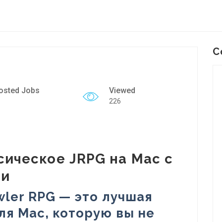
C
osted Jobs
Viewed
226
сическое JRPG на Mac с
ми
wler RPG — это лучшая
ля Mac, которую вы не