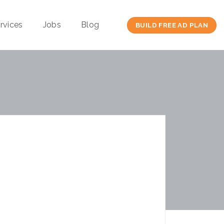
rvices
Jobs
Blog
BUILD FREE AD PLAN