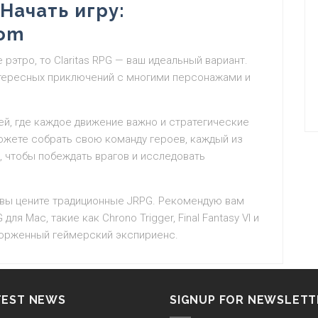
Начать игру:
com
рэтро, то Claritas RPG — ваш идеальный вариант.
нтересных приключений с многими персонажами и
ей, где каждое движение важно и стратегические
ожете собрать свою команду героев, каждый из
 чтобы побеждать врагов и исследовать
ли вы цените традиционные JRPG. Рекомендую вам
ля Mac, такие как Chrono Trigger, Final Fantasy VI и
сторженный геймерский экспириенс.
TEST NEWS
SIGNUP FOR NEWSLETT