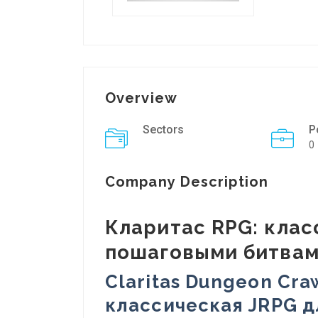
Overview
Sectors
P
0
Company Description
Кларитас RPG: клас
пошаговыми битва
Claritas Dungeon Cra
классическая JRPG д