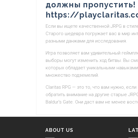
должны пропустить! 
https://playclaritas.
Если вы ищете качественной JRPG в стиле 
Старого шедевра погружает вас в мир и
разными данжами для исследования.
Игра позволяет вам удивительный геймпл
выборы могут изменить ход битвы. Вы см
которых обладает уникальными навыками,
множество подземелий.
Claritas RPG — это то, что вам нужно, ес
обратить внимание на другие старые JRPG д
Baldur’s Gate. Они даст вам не менее во
ABOUT US
LA