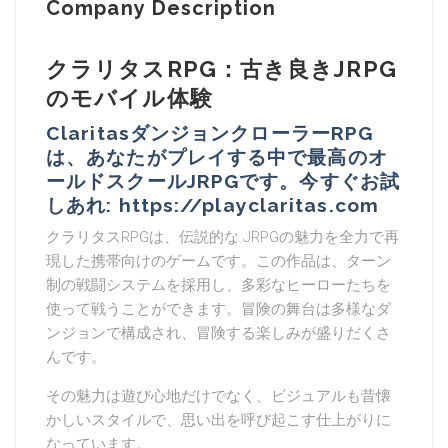
Company Description
クラリタスRPG：古き良きJRPG
のモバイル体験
ClaritasダンジョンクローラーRPG
は、あなたがプレイする中で最高のオ
ールドスクールJRPGです。今すぐお試
しあれ: https://playclaritas.com
クラリタスRPGは、伝説的な JRPGの魅力を全力で再
現した携帯向けのゲームです。この作品は、ターン
制の戦闘システムを採用し、多彩なヒーローたちを
使って戦うことができます。冒険の舞台は多様なダ
ンジョンで構成され、冒険する楽しみが盛りだくさ
んです。
その魅力は遊び心地だけでなく、ビジュアルも昔懐
かしいスタイルで、思い出を呼び起こす仕上がりに
なっています。