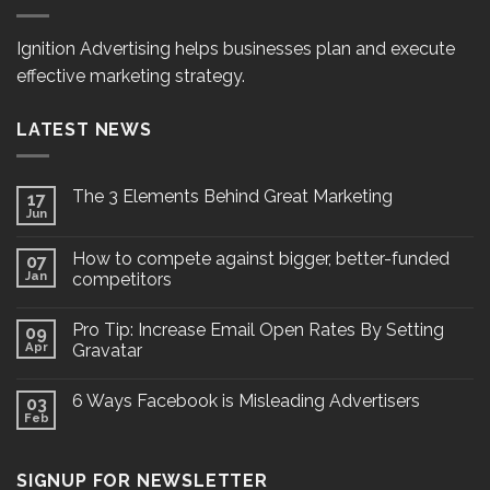
Ignition Advertising helps businesses plan and execute
effective marketing strategy.
LATEST NEWS
The 3 Elements Behind Great Marketing
17
Jun
How to compete against bigger, better-funded
07
Jan
competitors
Pro Tip: Increase Email Open Rates By Setting
09
Apr
Gravatar
6 Ways Facebook is Misleading Advertisers
03
Feb
SIGNUP FOR NEWSLETTER