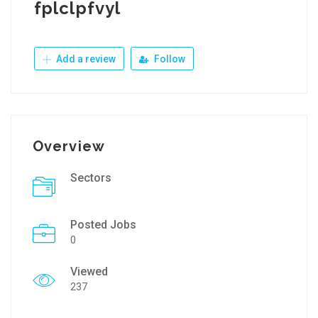
fplclpfvyl
Add a review
Follow
Overview
Sectors
Posted Jobs
0
Viewed
237