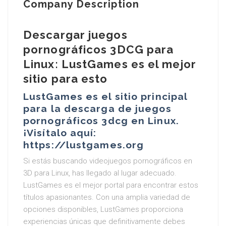
Company Description
Descargar juegos
pornográficos 3DCG para
Linux: LustGames es el mejor
sitio para esto
LustGames es el sitio principal
para la descarga de juegos
pornográficos 3dcg en Linux.
¡Visítalo aquí:
https://lustgames.org
Si estás buscando videojuegos pornográficos en
3D para Linux, has llegado al lugar adecuado.
LustGames es el mejor portal para encontrar estos
títulos apasionantes. Con una amplia variedad de
opciones disponibles, LustGames proporciona
experiencias únicas que definitivamente debes