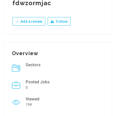
fdwzormjac
Add a review
Follow
Overview
Sectors
Posted Jobs
0
Viewed
194