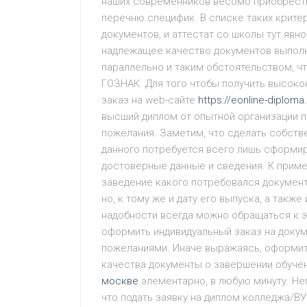
наших современников весомо приобрест
перечню специфик. В списке таких крите
документов, и аттестат со школы тут явн
надлежащее качество документов выполня
параллельно и таким обстоятельством, чт
ГОЗНАК. Для того чтобы получить высок
заказ на web-сайте
https://eonline-diplom
высший диплом от опытной организации 
пожелания. Заметим, что сделать собстве
данного потребуется всего лишь сформир
достоверные данные и сведения. К пример
заведение какого потребовался документ
но, к тому же и дату его выпуска, а такж
надобности всегда можно обращаться к э
оформить индивидуальный заказ на докум
пожеланиями. Иначе выражаясь, оформит
качества документы о завершении обуче
москве
элементарно, в любую минуту. Не
что подать заявку на диплом колледжа/ВУ