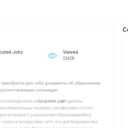
C
osted Jobs
Viewed
22428
м приобрести для себя документы об образовании
русскоговорящих сограждан.
 оптимизировать и
посетите сайт
диплом
ном обязательно поможет, независимо оттого
 для успешного разрешения образовавшейся
т статься вследствие того, что для большинства