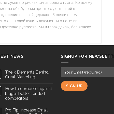
 не думать о рисках финансового плана. Ко всему
ументы об обучении просто с доставкой в
отделение в нашей державе. В связи с чем,
что с выгодой купить документы о наличии
м доступно русскоязычным гражданам, без всяких
TEST NEWS
SIGNUP FOR NEWSLETT
The 3 Elements Behind
Great Marketing
How to compete against
bigger, better-funded
competitors
Pro Tip: Increase Email