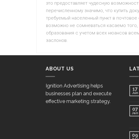
это предоставляет чудесную возможность
перечисленному значимо, что купить док
требуемый населенный пункт в почтовое 
возможно не сомневаться касаемо того, 
образования с учетом всех нюансов все
заслонов.
ABOUT US
LA
Ignition Advertising helps
17
businesses plan and execute
Jun
effective marketing strategy.
07
Jan
09
Apr