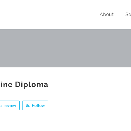
About
Se
line Diploma
a review
Follow