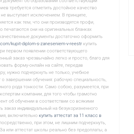
и документ об образовании соответствующий
риев требуется отметить достойное качество
о не выступает исключением. В принципе,
ется как тем, что они производятся профи,
о печатаются они на оригинальных бланках
окачественные документы достаточно оформить
a.com/kupit-diplom-s-zaneseniem-v-reestr
купить
при первом появлении соответствующего
нный заказ чрезвычайно легко и просто, благо для
овать форму-онлайн на сайте, передав
у, нужно подчеркнуть не только, учебное
 о завершении обучения: рабочую специальность,
е иного рода тонкости. Само собою, разумеется, при
кспертам компании, для того чтобы грамотно
ент об обучении в соответствии со всякими
ь заказ индивидуальный на безукоризненного
ния, включительно
купить аттестат за 11 класс в
посредственно, при этом, не лишним подчеркнуть,
За или аттестат школы реально без предоплаты, а