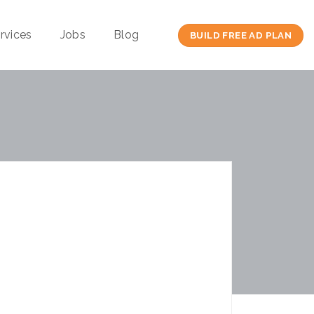
rvices
Jobs
Blog
BUILD FREE AD PLAN