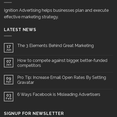
Ignition Advertising helps businesses plan and execute
effective marketing strategy.
LATEST NEWS
The 3 Elements Behind Great Marketing
17
Jun
How to compete against bigger, better-funded
07
Jan
competitors
Pro Tip: Increase Email Open Rates By Setting
09
Apr
Gravatar
6 Ways Facebook is Misleading Advertisers
03
Feb
SIGNUP FOR NEWSLETTER