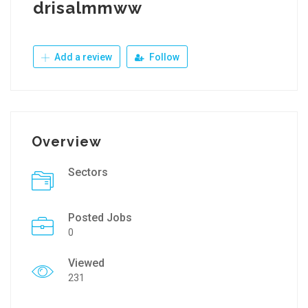
drisalmmww
Add a review
Follow
Overview
Sectors
Posted Jobs
0
Viewed
231