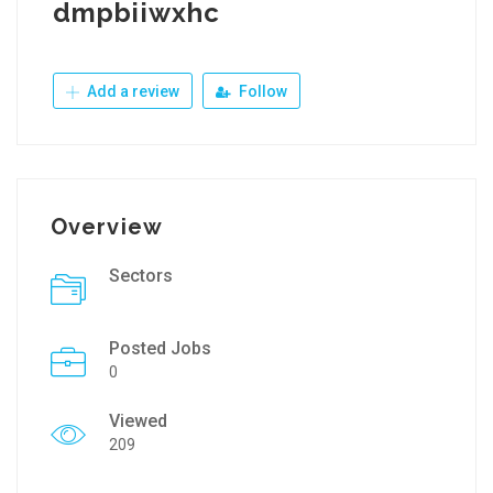
dmpbiiwxhc
Add a review
Follow
Overview
Sectors
Posted Jobs
0
Viewed
209