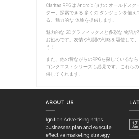
Claritas RPGは Android向けの オ
ター、探索できる 多くの ダンジョンを備え
る、魅力的な 体験を提供します。
魅力的な 2Dグラフィックスと多彩な 物語
お勧めです。友情や戦闘の戦略を駆使して、
う！
また、他の昔ながらのRPGを探しているなら、F
ゴンクエストシリーズも必見です。これらの
供してくれます。
ABOUT US
LA
Ignition Advertising helps
17
businesses plan and execute
Jun
effective marketing strategy.