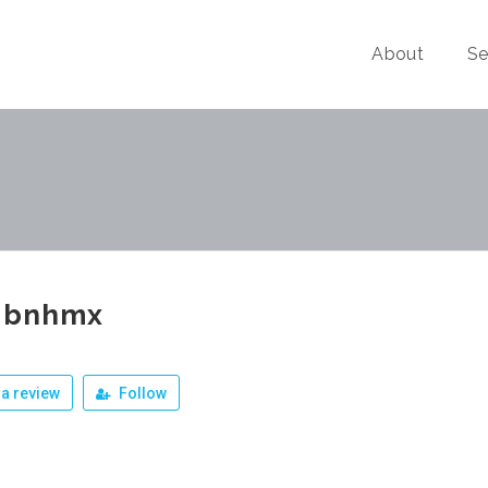
About
Se
libnhmx
a review
Follow