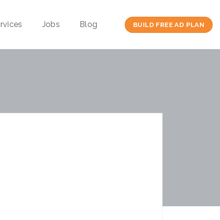
rvices
Jobs
Blog
BUILD FREE AD PLAN