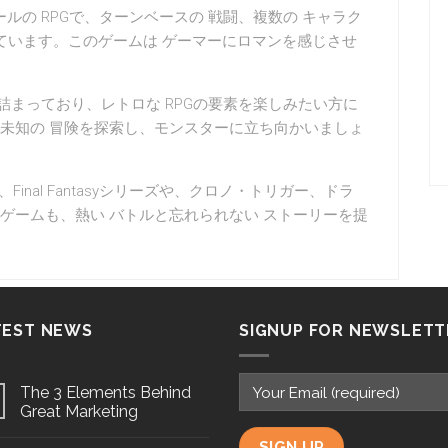
ールドスクールの RPGで、ターンベースの 戦闘、複数の キャラク
ています。このゲームは ゲーマーにロマンを感じさせ
が詰まっており、レトロな RPGの要素を楽しみたい方に
未知の 冒険を探索し、モンスターに立ち向かいましょ
inal Fantasyシリーズや、クロノ・トリガー、ドラ
ゲームも、熱い バトルと忘れられない ストーリーを提
TEST NEWS
SIGNUP FOR NEWSLETT
The 3 Elements Behind
Great Marketing