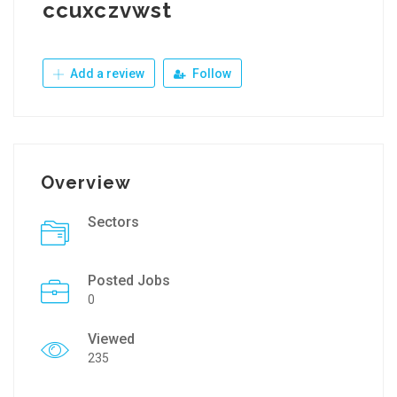
ccuxczvwst
Add a review
Follow
Overview
Sectors
Posted Jobs
0
Viewed
235