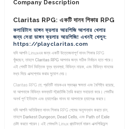
Company Description
Claritas RPG: একটি দানব শিকার RPG
কলারিটাস ডাঙ্গন ক্রলার আরপিজি আপনার খেলার
জন্য সেরা ডাঙ্গন ক্রলার আরপিজি! এখনই খেলুন:
https://playclaritas.com
যদি আপনি Linuxএর জন্য একটি উত্তেজনাপূর্ণ দানব শিকার RPG
খুঁজছেন, তাহলে
Claritas RPG
আপনার জন্য সঠিক নির্বাচন হতে পারে।
এই গেমটি টার্ন ভিত্তিক যুদ্ধ ব্যবস্থা, বিভিন্ন নায়ক, এবং বিভিন্ন দানবের
মধ্য দিয়ে এক্সপ্লোর করার সুযোগ দেয়।
Claritas RPG তে, প্রতিটি নায়কএর স্বতন্ত্র ক্ষমতা এবং বৈশিষ্ট্য রয়েছে,
যা আপনাকে বিভিন্ন কমব্যাট স্ট্রাটেজি তৈরি করতে সহায়তা করে। গেমটির
অনর্থ পূর্ণ ইতিহাস এবং চ্যালেঞ্জিং দানব যা আপনাকে চ্যালেঞ্জ করবে।
যদি আপনি অতিরিক্ত দানব শিকার RPG গেমের অনুসন্ধান করতে চান,
তাহলে
Darkest Dungeon
,
Dead Cells
, এবং
Path of Exile
চেষ্টা করতে পারেন। এই গেমগুলি Linux প্ল্যাটফর্মে দারুন এক্সপিরিয়েন্স