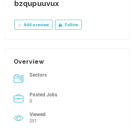
bzqupuuvux
Add a review
Follow
Overview
Sectors
Posted Jobs
0
Viewed
251