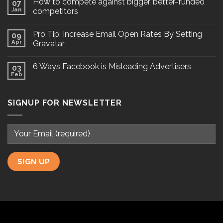
How to compete against bigger, better-funded
07
Jan
competitors
Pro Tip: Increase Email Open Rates By Setting
09
Apr
Gravatar
6 Ways Facebook is Misleading Advertisers
03
Feb
SIGNUP FOR NEWSLETTER