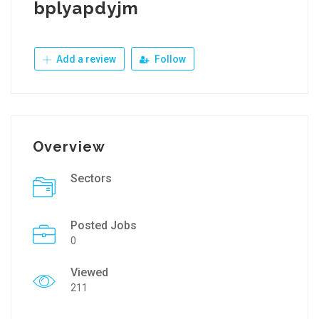
bplyapdyjm
Add a review
Follow
Overview
Sectors
Posted Jobs
0
Viewed
211