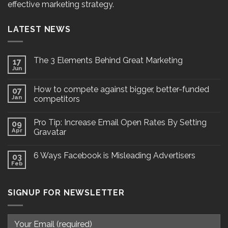
effective marketing strategy.
LATEST NEWS
The 3 Elements Behind Great Marketing
17
Jun
How to compete against bigger, better-funded
07
Jan
competitors
Pro Tip: Increase Email Open Rates By Setting
09
Apr
Gravatar
6 Ways Facebook is Misleading Advertisers
03
Feb
SIGNUP FOR NEWSLETTER