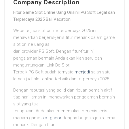
Company Description
Fitur Game Slot Online Uang Orisinil PG Soft Legal dan
Terpercaya 2025 Bali Vacation
Website judi slot online terpercaya 2025 ini
menawarkan berjenis-jenis fitur menarik dalam game
slot online uang asli
dari provider PG Soft. Dengan fitur-fitur ini,
pengalaman bermain Anda akan kian seru dan
menguntungkan. Link Bo Slot
Terbaik PG Soft sudah ternyata
menjadi
salah satu
laman judi slot online terbaik dan terpercaya 2025.
Dengan reputasi yang solid dan ribuan pemain aktif
tiap hari, laman ini menawarkan pengalaman bermain
slot yang tak
terlupakan. Anda akan menemukan berjenis-jenis
macam game
slot gacor
dengan berjenis-jenis tema
menarik. Dengan fitur