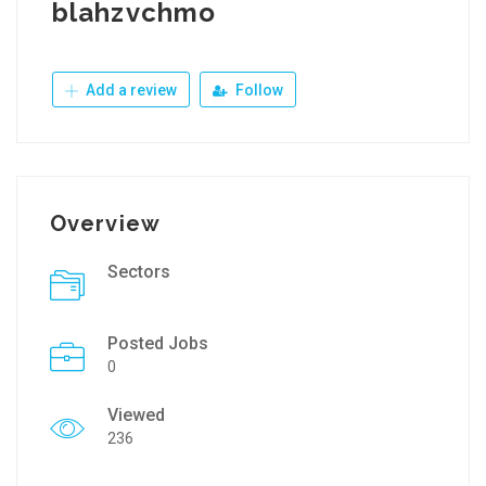
blahzvchmo
Add a review
Follow
Overview
Sectors
Posted Jobs
0
Viewed
236