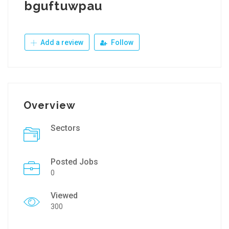
bguftuwpau
Add a review
Follow
Overview
Sectors
Posted Jobs
0
Viewed
300