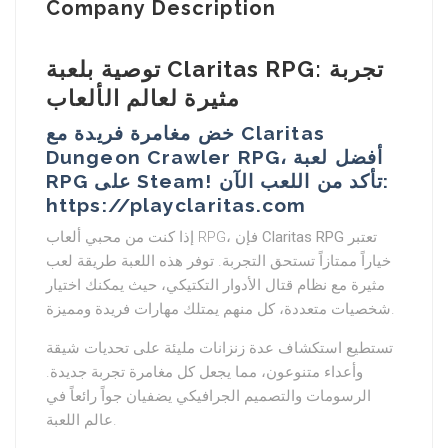
Company Description
توصية بلعبة Claritas RPG: تجربة
مثيرة لعالم الألعاب
خض مغامرة فريدة مع Claritas
Dungeon Crawler RPG، أفضل لعبة
RPG على Steam! تأكد من اللعب الآن:
https://playclaritas.com
إذا كنت من محبي ألعاب RPG، فإن
Claritas RPG
تعتبر
خياراً ممتازاً تستحق التجربة. توفر هذه اللعبة طريقة لعب
مثيرة مع نظام قتال الأدوار التكتيكي، حيث يمكنك اختيار
شخصيات متعددة، كل منهم يمتلك مهارات فريدة ومميزة.
تستطيع استكشاف عدة زنزانات مليئة على تحديات شيقة
وأعداء متنوعون، مما يجعل كل مغامرة تجربة جديدة.
الرسومات والتصميم الجرافيكي يضفيان جواً رائعاً في
عالم اللعبة.