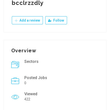
bcclrzzdly
Add a review
Follow
Overview
Sectors
Posted Jobs
0
Viewed
422