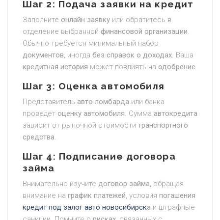
Шаг 2: Подача заявки на кредит
Заполните
онлайн заявку
или обратитесь в
отделение выбранной
финансовой организации
.
Обычно требуется минимальный набор
документов
, иногда
без справок о доходах
. Ваша
кредитная история
может повлиять на
одобрение
.
Шаг 3: Оценка автомобиля
Представитель
авто ломбарда
или банка
проведет
оценку автомобиля
. Сумма
автокредита
зависит от рыночной стоимости
транспортного
средства
.
Шаг 4: Подписание договора
займа
Внимательно изучите
договор займа
, обращая
внимание на
график платежей
, условия
погашения
кредит под залог авто новосибирск
а
и штрафные
санкции. Помните о
рисках
, связанных с