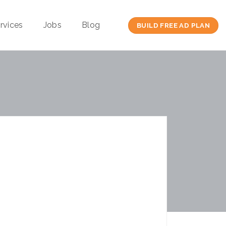
rvices
Jobs
Blog
BUILD FREE AD PLAN