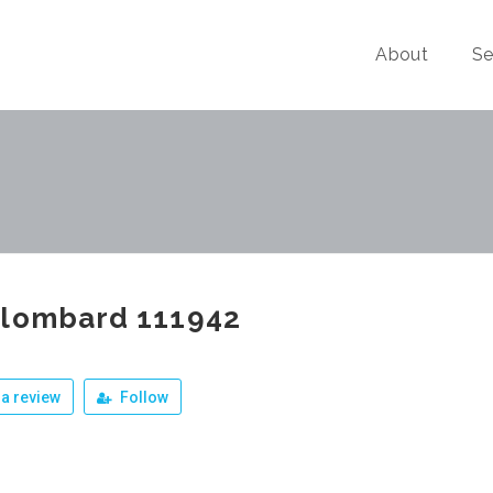
About
Se
olombard 111942
a review
Follow