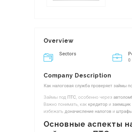
Overview
Sectors
P
0
Company Description
Как налоговая служба проверяет займы п
Займы под
ПТС
, особенно через
автолом
Важно понимать, как
кредитор
и
заемщик
избежать
доначисление налогов
и
штраф
Основные аспекты н