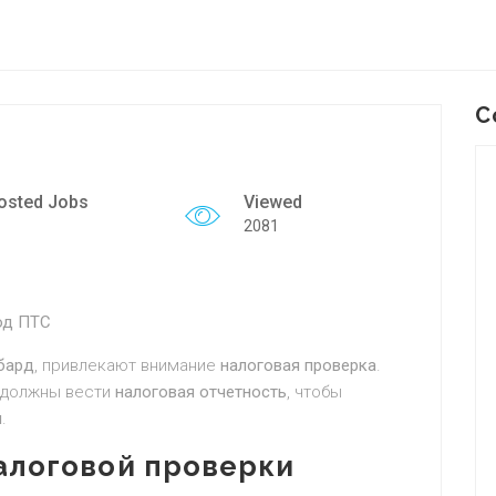
C
osted Jobs
Viewed
2081
од ПТС
бард
, привлекают внимание
налоговая проверка
.
должны вести
налоговая отчетность
, чтобы
ы
.
алоговой проверки