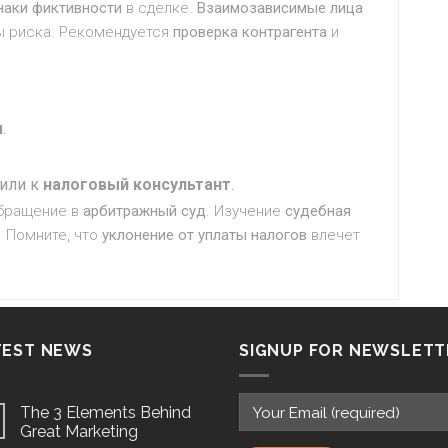
наки фиктивности
в сделке.
Взаимозависимые лица
 риска. Рекомендуется
проверка контрагента
и
ы
.
или к
налоговый консультант
.
обращение в
арбитражный суд
. Изучение
судебная
. Помните, что
уклонение от уплаты налогов
влечет
TEST NEWS
SIGNUP FOR NEWSLETT
The 3 Elements Behind
Great Marketing