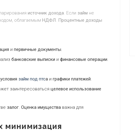
ларирования
источник дохода
. Если
займ
не
оходом, облагаемым
НДФЛ
.
Процентные доходы
ация
и
первичные документы
.
анализ
банковские выписки
и
финансовые операции
.
х
условия
займ под птс
а
и
графики платежей
.
может заинтересоваться
целевое использование
тве
залог
.
Оценка имущества
важна для
их минимизация