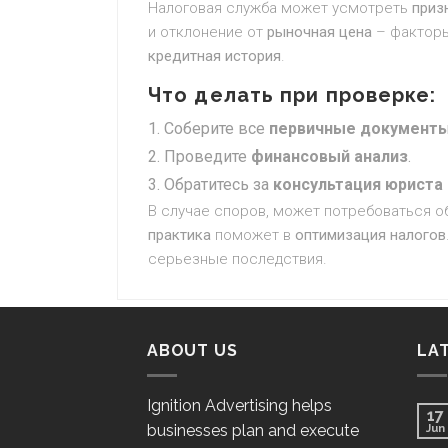
Налоговая служба может усмотреть
приз
и отклонение от
рыночная цена
– факторы
кредитная история
.
Что делать при проверке:
Соберите все
первичные документ
Проведите
финансовый анализ
.
Обратитесь за
консультация юриста
В случае споров, может потребоваться 
практика
поможет в
оптимизация налогов
серьезные последствия.
ABOUT US
LA
Ignition Advertising helps
17
businesses plan and execute
Jun