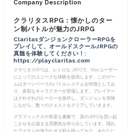
Company Description
クラリタスRPG：懐かしのター
ン制バトルが魅力のJRPG
ClaritasダンジョンクローラーRPGを
プレイして、オールドスクールJRPGの
真髄を体験してください！:
https://playclaritas.com
クラリタスRPGは、レトロな JRPGで、Macユーザー
にとってのユニークな体験を提供します。このゲー
ムはターンベースのバトルシステムを特徴としてお
り、多彩なキャラクターが登場します。プレイヤー
はそれぞれのヒーローを操作し、ダンジョンを冒険
しながら、数々のクエストをクリアしていきます。
グラフィックスや音楽も素敵で、昔のJRPGを思い起
こさせる心温まる雰囲気を作り出しています。隠れ
たアイテムや強力なボス戦も待っており、あなたに