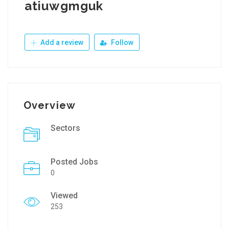
atiuwgmguk
Add a review
Follow
Overview
Sectors
Posted Jobs
0
Viewed
253