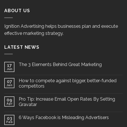
ABOUT US
Ignition Advertising helps businesses plan and execute
effective marketing strategy.
LATEST NEWS
The 3 Elements Behind Great Marketing
17
Jun
How to compete against bigger, better-funded
07
Jan
competitors
Pro Tip: Increase Email Open Rates By Setting
09
Apr
Gravatar
6 Ways Facebook is Misleading Advertisers
03
Feb