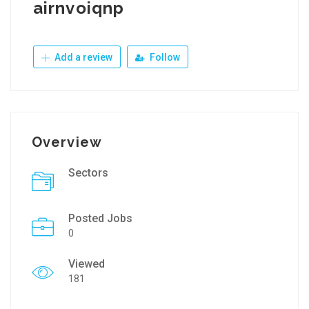
airnvoiqnp
Add a review
Follow
Overview
Sectors
Posted Jobs
0
Viewed
181