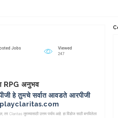
C
osted Jobs
Viewed
247
ा RPG अनुभव
ीजी हे तुमचे सर्वात आवडते आरपीजी
//playclaritas.com
 तर Claritas तुमच्यासाठी उत्तम पर्याय आहे. हा विंडोज साठी बनविलेला