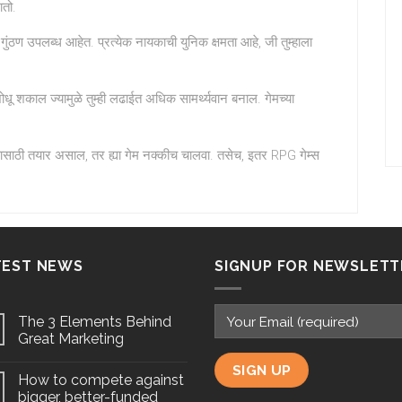
ातो.
ंठण उपलब्ध आहेत. प्रत्येक नायकाची युनिक क्षमता आहे, जी तुम्हाला
शोधू शकाल ज्यामुळे तुम्ही लढाईत अधिक सामर्थ्यवान बनाल. गेमच्या
ाठी तयार असाल, तर ह्या गेम नक्कीच चालवा. तसेच, इतर RPG गेम्स
TEST NEWS
SIGNUP FOR NEWSLETT
The 3 Elements Behind
Great Marketing
How to compete against
bigger, better-funded