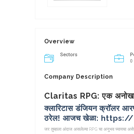
Overview
Sectors
P
0
Company Description
Claritas RPG: एक अनोख
क्लारिटास डंजियन क्रॉलर आरप
ठरेल! आजच खेळा: https:
जर तुम्हाला अंदाज असलेल्या RPG चा अनुभव घ्यायचा असेल,