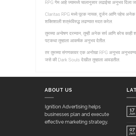
RPG गेम आहे ज्यामध्ये चालानुसार लढाईचा अनुभव दिला ज
Claritas RPG मध्ये पूरक नायक, दुर्जन आणि पहेच अनेक गु
शक्तिशाली शत्रूंविरुद्ध लढण्यात मदत करेल.
तुमच्या अन्वेषण दरम्यान, तुम्ही अनेक सर्प आणि बरेच काही 
पटकथा तुम्हाला आकर्षक अनुभव देतील.
तर तुमच्या संगणकावर एक अनोखा RPG अनुभव अनुभवण्यास
जसे की Dark Souls देखील तुम्हाला आवडतील.
ABOUT US
LA
Ignition Advertising helps
17
businesses plan and execute
Jun
effective marketing strategy.
07
Jan