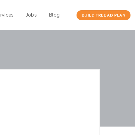
rvices
Jobs
Blog
BUILD FREE AD PLAN