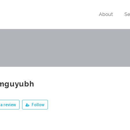
About
Se
mguyubh
a review
Follow