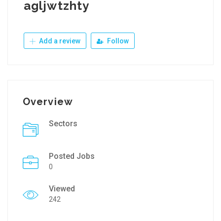
agljwtzhty
Add a review
Follow
Overview
Sectors
Posted Jobs
0
Viewed
242