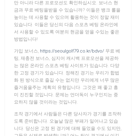
만 아니라 다른 프로모션도 확인하십시오. 보너스 현
금과 무료 베팅을받을 수 있습니까? 이들은 뱅크 롤을
높이는 데 사용할 수 있으며 활용하는 것이 정말 재미
있습니다. 이들은 당신의 다음 스포츠 베팅 온라인에
서 사용할 수 있도록 여분의 현금을 얻을 수있는 좋은
방법입니다!
가입 보너스,
https://seoulgolf79.co.kr/bdvo/
무료 베
팅, 재충전 보너스, 심지어 캐시백 프로모션을 제공하
는 많은 온라인 스포츠 베팅 사이트가 있습니다. 다양
한 고정 경기가 있습니다. 정해진 경기는 우리가 합법
화 된 방식으로 즐길 수는 없지만 우리에게 너무 많은
즐거움을주는 계획의 유형입니다. 그것은 꽤 좋고 흥
미 진진할 것입니다. 문제는 언더독이 누구인지는 중
요하지 않을 것이라는 것입니다.
조작 경기에서 사람들은 다른 당사자가 경기를 조작하
도록 준비합니다. 오늘날 많은 부패가 일어나고 있습
니다. 당신은 고정 된 경기에 대해 들었을 수도 있지만,
그들은 실제로 발생합니까? 어느 팀이 경기에서 이길