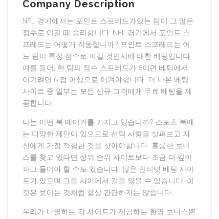
Company Description
NFL 경기에서는 포인트 스프레드가있는 팀이 그 많은
점수로 이길 때 승리합니다. NFL 경기에서 포인트 스
프레드는 어떻게 작동합니까? 포인트 스프레드는 어
느 팀이 특정 점수로 이길 것인지에 대한 베팅입니다.
예를 들어, 한 팀의 점수 스프레드가 6이면 베팅에서
이기려면 6 점 이상으로 이겨야합니다. 더 나은 베팅
사이트 중 일부는 모든 신규 고객에게 무료 베팅을 제
공합니다.
나는 어떤 북 메이커를 가지고 있습니까? 스포츠 북에
는 다양한 제안이 있으므로 선택 사항을 살펴보고 자
신에게 가장 적합한 것을 찾아야합니다. 훌륭한 보너
스를 찾고 있다면 상위 순위 사이트보다 조금 더 깊이
파고 들어야 할 수도 있습니다. 많은 인터넷 베팅 사이
트가 있으며 그들 사이에서 길을 잃을 수 있습니다. 이
것은 보이는 것처럼 항상 간단하지는 않습니다.
우리가 나열하는 각 사이트가 제공하는 환영 보너스뿐