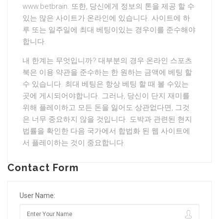
www.betbrain. 또한, 당신에게 정보의 톤을 제공 할 수
있는 많은 사이트가 온라인에 있습니다. 사이트에 하
루 또는 일주일에 최대 베팅이있는 경우이를 준수해야
합니다.
내 한계는 무엇입니까? 대부분의 경우 온라인 스포츠
북은 이용 약관을 준수하는 한 원하는 금액에 베팅 할
수 있습니다. 최대 베팅은 항상 베팅 할 때 볼 수있는
곳에 게시되어야합니다. 그러나, 당신이 단지 재미를
위해 플레이하고 모든 돈을 잃어도 상관없다면, 그것
은 너무 중요하지 않을 것입니다. 도박과 관련된 현지
법률을 확인한 다음 국가에서 합법화 된 웹 사이트에
서 플레이하는 것이 중요합니다.
Contact Form
User Name: