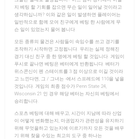
지 베팅 할 기회를 잡으면 무슨 일이 일어날 것이라고
생각하십니까? 이와 같은 일이 발생하면 플레이어는
일반적으로 함께 모여 친구에게 베팅 한 사람에게 무
슨 일이 있었는지 물어 봅니다.
모든 종류의 물건은 사람들이 속임수를 쓰고 경기를
조작하기 시작하면 고정됩니다. 우리는 실제 정해진
경기 대신 친구 중 한 명에게 베팅 할 것입니다. 게임이
푸시로 끝나면 베팅은 베터에게 반환됩니다. 베터가
위스콘신이 펜 스테이트를 3 점 이상으로 이길 것이라
고 느낀다면, 그 / 그녀는 -에서 스프레드에 110을 넣을
것입니다. 게임의 최종 점수가 Penn State 24,
Wisconsin 21 인 경우 해당 베터는 자신의 베팅에서
승리합니다.
스포츠 베팅에 대해 배우고, 시간이 지남에 따라 산업
이 어떻게 변화했는지, 마권업자가 관련성을 유지하기
위해 무엇을하고 있는지에 이르기까지 모든 것을 배우
기 위해 찾을 수있는 최고의 도구 중 하나는