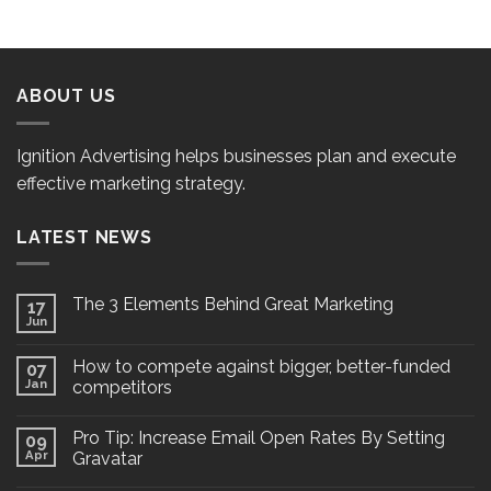
ABOUT US
Ignition Advertising helps businesses plan and execute
effective marketing strategy.
LATEST NEWS
The 3 Elements Behind Great Marketing
17
Jun
How to compete against bigger, better-funded
07
Jan
competitors
Pro Tip: Increase Email Open Rates By Setting
09
Apr
Gravatar