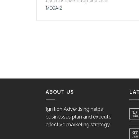
подключение к Тор или VPN .
MEGA 2
ABOUT US
LA
Ignition Advertising helps
17
businesses plan and execute
Jun
effective marketing strategy.
07
Jan