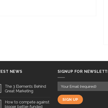
TEST NEWS
SIGNUP FOR NEWSLETT
The 3 Elements Behind
Great Marketing
How to compete against
bigger, better-funded