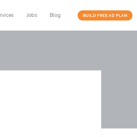
rvices
Jobs
Blog
BUILD FREE AD PLAN