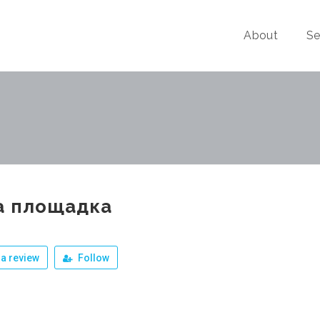
About
Se
а площадка
a review
Follow