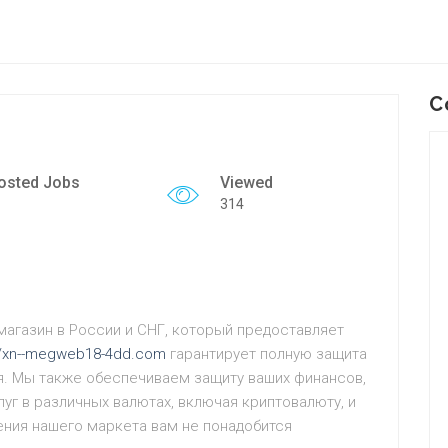
C
osted Jobs
Viewed
314
магазин в России и СНГ, который предоставляет
//xn--megweb18-4dd.com
гарантирует полную защита
я. Мы также обеспечиваем защиту ваших финансов,
луг в различных валютах, включая криптовалюту, и
ения нашего маркета вам не понадобится