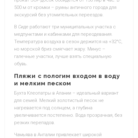
прокат SUP-досок обойдётся от 150 лир в час. В
500 м от кромки – руины античного города для
экскурсий без утомительных переездов.
В
Сиде
работают три муниципальных участка с
медпунктами и кабинками для переодевания.
Температура воздуха в сезон держится на +32°C,
но морской бриз смягчает жару. Минус –
галечные участки, лучше взять специальную
обувь.
Пляжи с пологим входом в воду
и мелким песком
Бухта Клеопатры в Алании – идеальный вариант
для семей. Мелкий золотистый песок не
нагревается под солнцем, а глубина
увеличивается постепенно. Вода прозрачная, без
резких перепадов.
Чамьява в Анталии привлекает широкой