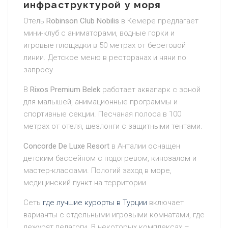
инфраструктурой у моря
Отель
Robinson Club Nobilis
в Кемере предлагает
мини-клуб с аниматорами, водные горки и
игровые площадки в 50 метрах от береговой
линии. Детское меню в ресторанах и няни по
запросу.
В
Rixos Premium Belek
работает аквапарк с зоной
для малышей, анимационные программы и
спортивные секции. Песчаная полоса в 100
метрах от отеля, шезлонги с защитными тентами.
Concorde De Luxe Resort
в Анталии оснащен
детским бассейном с подогревом, кинозалом и
мастер-классами. Пологий заход в море,
медицинский пункт на территории.
Сеть
где лучшие курорты в Турции
включает
варианты с отдельными игровыми комнатами, где
дежурят педагоги. В некоторых комплексах –