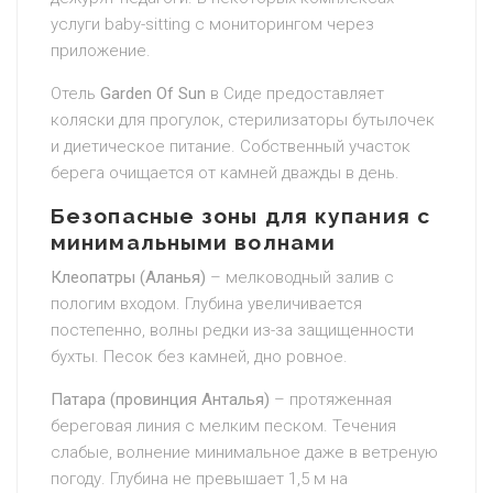
услуги baby-sitting с мониторингом через
приложение.
Отель
Garden Of Sun
в Сиде предоставляет
коляски для прогулок, стерилизаторы бутылочек
и диетическое питание. Собственный участок
берега очищается от камней дважды в день.
Безопасные зоны для купания с
минимальными волнами
Клеопатры (Аланья)
– мелководный залив с
пологим входом. Глубина увеличивается
постепенно, волны редки из-за защищенности
бухты. Песок без камней, дно ровное.
Патара (провинция Анталья)
– протяженная
береговая линия с мелким песком. Течения
слабые, волнение минимальное даже в ветреную
погоду. Глубина не превышает 1,5 м на