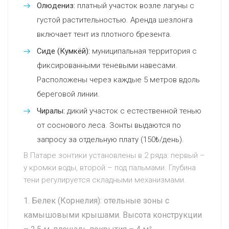
Олюдениз:
платный участок возле лагуны с
густой растительностью. Аренда шезлонга
включает тент из плотного брезента.
Сиде (Кумкёй):
муниципальная территория с
фиксированными теневыми навесами.
Расположены через каждые 5 метров вдоль
береговой линии.
Чиралы:
дикий участок с естественной тенью
от соснового леса. Зонты выдаются по
запросу за отдельную плату (150₺/день).
В Патаре зонтики установлены в 2 ряда: первый –
у кромки воды, второй – под пальмами. Глубина
тени регулируется складными механизмами.
Белек (Корнелия): отельные зоны с
камышовыми крышами. Высота конструкции