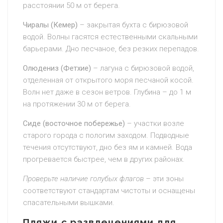
расстоянии 50 м от берега.
Чиралы (Кемер)
– закрытая бухта с бирюзовой
водой. Волны гасятся естественными скальными
барьерами. Дно песчаное, без резких перепадов.
Олюдениз (Фетхие)
– лагуна с бирюзовой водой,
отделенная от открытого моря песчаной косой.
Волн нет даже в сезон ветров. Глубина – до 1 м
на протяжении 30 м от берега.
Сиде (восточное побережье)
– участки возле
старого города с пологим заходом. Подводные
течения отсутствуют, дно без ям и камней. Вода
прогревается быстрее, чем в других районах.
Проверьте наличие голубых флагов
– эти зоны
соответствуют стандартам чистоты и оснащены
спасательными вышками.
Пляжи с развлечениями для