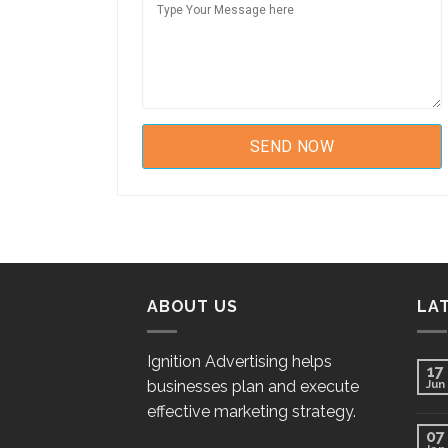
ABOUT US
LA
Ignition Advertising helps
17
businesses plan and execute
Jun
effective marketing strategy.
07