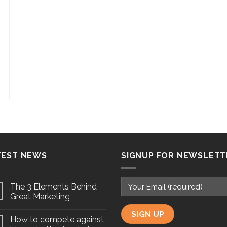
TEST NEWS
SIGNUP FOR NEWSLETT
The 3 Elements Behind
Great Marketing
How to compete against