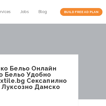
rvices
Jobs
Blog
BUILD FREE AD PLAN
ко Бельо Онлайн
о Бельо Удобно
tile.bg Сексапилно
 Луксозно Дамско